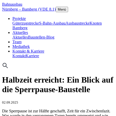
Bahnausbau
Nürnberg – Bamberg (VDE 8.1)
Menü
Projekte
Güterzugstrecke
S-Bahn-Ausbau
Ausbaustrecke
Knoten
Bamberg
Aktuelles
Aktuelles
Baustellen-Blog
Team
Mediathek
Kontakt & Karriere
Kontakt
Karriere
Halbzeit erreicht: Ein Blick auf
die Sperrpause-Baustelle
02.09.2025
Die Sperrpause ist zur Hälfte geschafft, Zeit für ein Zwischenfazit.
Was wurde in den vergangenen Tagen bereits umgesetzt und wie