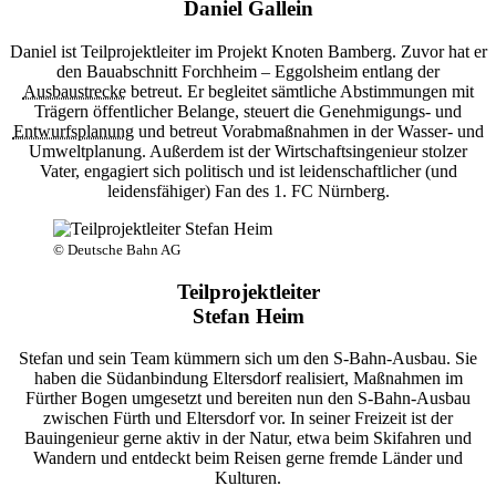
Daniel Gallein
Daniel ist Teilprojektleiter im Projekt Knoten Bamberg. Zuvor hat er
den Bauabschnitt Forchheim – Eggolsheim entlang der
Ausbaustrecke
betreut. Er begleitet sämtliche Abstimmungen mit
Trägern öffentlicher Belange, steuert die Genehmigungs- und
Entwurfsplanung
und betreut Vorabmaßnahmen in der Wasser- und
Umweltplanung. Außerdem ist der Wirtschaftsingenieur stolzer
Vater, engagiert sich politisch und ist leidenschaftlicher (und
leidensfähiger) Fan des 1. FC Nürnberg.
© Deutsche Bahn AG
Teilprojektleiter
Stefan Heim
Stefan und sein Team kümmern sich um den S-Bahn-Ausbau. Sie
haben die Südanbindung Eltersdorf realisiert, Maßnahmen im
Fürther Bogen umgesetzt und bereiten nun den S-Bahn-Ausbau
zwischen Fürth und Eltersdorf vor. In seiner Freizeit ist der
Bauingenieur gerne aktiv in der Natur, etwa beim Skifahren und
Wandern und entdeckt beim Reisen gerne fremde Länder und
Kulturen.