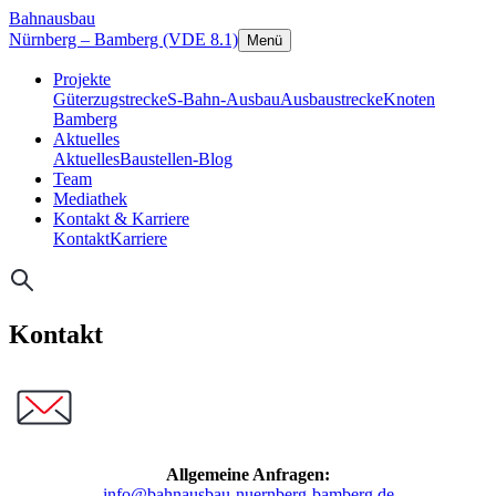
Bahnausbau
Nürnberg – Bamberg (VDE 8.1)
Menü
Projekte
Güterzugstrecke
S-Bahn-Ausbau
Ausbaustrecke
Knoten
Bamberg
Aktuelles
Aktuelles
Baustellen-Blog
Team
Mediathek
Kontakt & Karriere
Kontakt
Karriere
Kontakt
Allgemeine Anfragen:
info@bahnausbau-nuernberg-bamberg.de