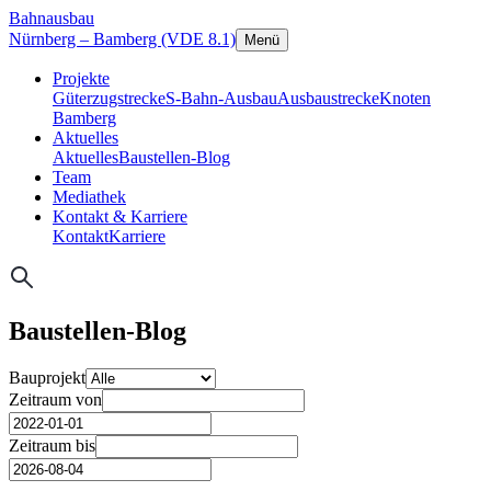
Bahnausbau
Nürnberg – Bamberg (VDE 8.1)
Menü
Projekte
Güterzugstrecke
S-Bahn-Ausbau
Ausbaustrecke
Knoten
Bamberg
Aktuelles
Aktuelles
Baustellen-Blog
Team
Mediathek
Kontakt & Karriere
Kontakt
Karriere
Baustellen-Blog
Bauprojekt
Zeitraum von
Zeitraum bis