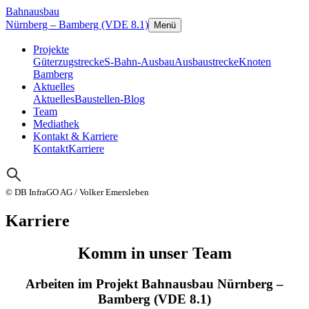
Bahnausbau
Nürnberg – Bamberg (VDE 8.1)
Menü
Projekte
Güterzugstrecke
S-Bahn-Ausbau
Ausbaustrecke
Knoten
Bamberg
Aktuelles
Aktuelles
Baustellen-Blog
Team
Mediathek
Kontakt & Karriere
Kontakt
Karriere
© DB InfraGO AG / Volker Emersleben
Karriere
Komm in unser Team
Arbeiten im Projekt Bahnausbau Nürnberg –
Bamberg (VDE 8.1)