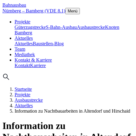
Bahnausbau
Nürnberg – Bamberg (VDE 8.1)
Menü
Projekte
Güterzugstrecke
S-Bahn-Ausbau
Ausbaustrecke
Knoten
Bamberg
Aktuelles
Aktuelles
Baustellen-Blog
Team
Mediathek
Kontakt & Karriere
Kontakt
Karriere
Startseite
Projekte
Ausbaustrecke
Aktuelles
Information zu Nachtbauarbeiten in Altendorf und Hirschaid
Information zu